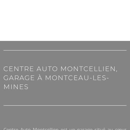
11 RUE DE LA COUDRAIE
71300 MONTCEAU-LES-MINES |
03 85 56 30 30
CENTRE AUTO MONTCELLIEN,
GARAGE À MONTCEAU-LES-
MINES
Centre Auto Montcellien est un garage situé au cœur